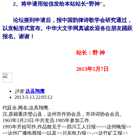
2、将申请用短信发给本站站长“野神"。
论坛接到申请后，报中国韵律诗歌学会研究通过，
以发帖形式宣布。中华大文学网真诚欢迎各位朋友踊跃
报名。谢谢！
站长：野 神
2013年5月7日
沙发
达县翔鹰
2013-5-13 22:05:12
代廷全,网名;达具翔鹰.
汉,原籍重庆璧山县，达州市作协会员，市诗词协会会员。
1963年3月23日.中共党员.1985年参加工作.
1995年开始写作,作品散见于<<四川工人日报>><<达州晚报>>
<<达州广播电视报>>以及<<川东电力报>>,<<达竹矿工报>>