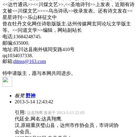
<<达竹通讯>><<川煤文艺>>,<<圣地诗刊>>上发表，近期有诗
文被<<川煤文艺>><<乌当诗讯>>收录发表。还有诗文发在<<
星星诗刊>>乐山杯征文中
曾在牡丹文化网任诗歌版版主.达州传媒网玄同论坛文学版主
等。<<问道文学>>编辑，网站副站长
电话;13684248745.
邮编;635000.
地址:四川达县南外镇同安路410号
qq1034037338.
邮箱;
ditnss@163.com
特申请版主，愿与本网共同进步。
板凳
野神
2013-5-14 12:43:42
引用:
达县翔鹰 发表于 2013-5-13 22:05
代廷全,网名;达具翔鹰.
汉,原籍重庆璧山县，达州市作协会员，市诗词协
会会员。