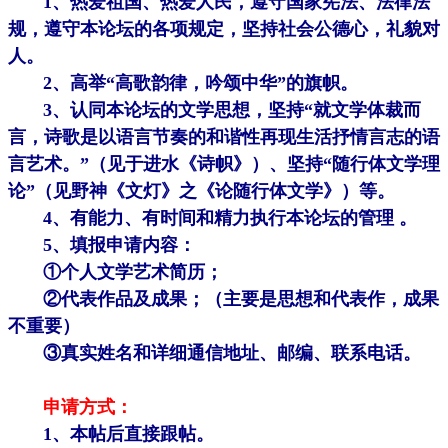
1、热爱祖国、热爱人民，遵守国家宪法、法律法
规，遵守本论坛的各项规定，坚持社会公德心，礼貌对
人。
2、高举“高歌韵律，吟颂中华”的旗帜。
3、认同本论坛的文学思想，坚持“就文学体裁而
言，诗歌是以语言节奏的和谐性再现生活抒情言志的语
言艺术。”（见于进水《诗帜》）、坚持“随行体文学理
论”（见野神《文灯》之《论随行体文学》）等。
4、有能力、有时间和精力执行本论坛的管理 。
5、填报申请内容：
①个人文学艺术简历；
②代表作品及成果；（主要是思想和代表作，成果
不重要）
③真实姓名和详细通信地址、邮编、联系电话。
申请方式
：
1、本帖后直接跟帖。