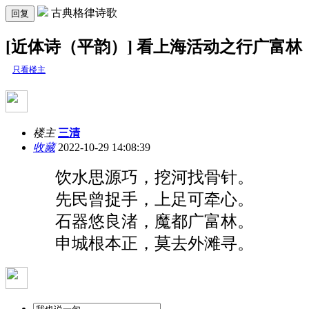
古典格律诗歌
回复
[近体诗（平韵）] 看上海活动之行广富林
只看楼主
楼主
三清
收藏
2022-10-29 14:08:39
饮水思源巧，挖河找骨针。
先民曾捉手，上足可牵心。
石器悠良渚，魔都广富林。
申城根本正，莫去外滩寻。