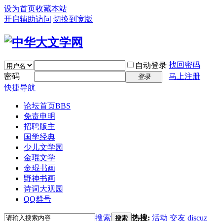
设为首页
收藏本站
开启辅助访问
切换到宽版
找回密码
自动登录
密码
马上注册
登录
快捷导航
论坛首页
BBS
免责申明
招聘版主
国学经典
少儿文学园
金琨文学
金琨书画
野神书画
诗词大观园
QQ群号
搜索
热搜:
活动
交友
discuz
搜索