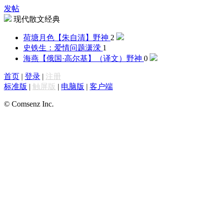
发帖
现代散文经典
荷塘月色【朱自清】
野神
2
史铁生：爱情问题
潇溁
1
海燕【俄国·高尔基】（译文）
野神
0
首页
|
登录
|
注册
标准版
|
触屏版
|
电脑版
|
客户端
© Comsenz Inc.